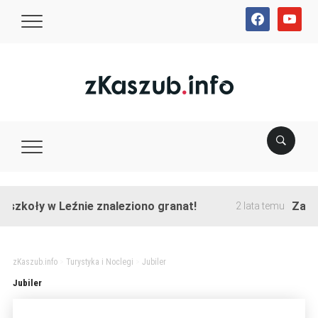
facebook
youtube
szkoły w Leźnie znaleziono granat!
Zakońc
2 lata temu
zKaszub.info
>
Turystyka i Noclegi
>
Jubiler
Jubiler