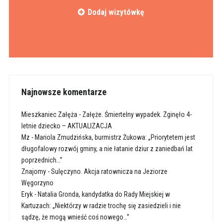
Dodaj wizytówkę
Najnowsze komentarze
Mieszkaniec Załęża
-
Załęże. Śmiertelny wypadek. Zginęło 4-
letnie dziecko – AKTUALIZACJA
Mz
-
Mariola Zmudzińska, burmistrz Żukowa: „Priorytetem jest
długofalowy rozwój gminy, a nie łatanie dziur z zaniedbań lat
poprzednich…”
Znajomy
-
Sulęczyno. Akcja ratownicza na Jeziorze
Węgorzyno
Eryk
-
Natalia Gronda, kandydatka do Rady Miejskiej w
Kartuzach: „Niektórzy w radzie trochę się zasiedzieli i nie
sądzę, że mogą wnieść coś nowego…”