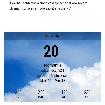
Ewelina
-
Konferencja prasowa Wojciecha Kankowskiego:
„Mamy historycznie niskie zadłużenie gminy…”
POGODA
20
°
pochmurnie
wilgotność: 52%
wiatr: 5m/s płn. zach.
Max: 19 • Min: 17
25
25
18
23
°
°
°
°
ND
PON
WT
ŚR