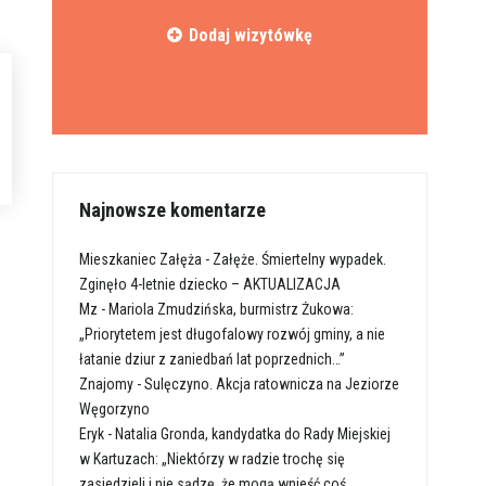
Dodaj wizytówkę
Najnowsze komentarze
Mieszkaniec Załęża
-
Załęże. Śmiertelny wypadek.
Zginęło 4-letnie dziecko – AKTUALIZACJA
Mz
-
Mariola Zmudzińska, burmistrz Żukowa:
„Priorytetem jest długofalowy rozwój gminy, a nie
łatanie dziur z zaniedbań lat poprzednich…”
Znajomy
-
Sulęczyno. Akcja ratownicza na Jeziorze
Węgorzyno
Eryk
-
Natalia Gronda, kandydatka do Rady Miejskiej
w Kartuzach: „Niektórzy w radzie trochę się
zasiedzieli i nie sądzę, że mogą wnieść coś