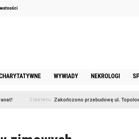
ywatności
 CHARYTATYWNE
WYWIADY
NEKROLOGI
S
t!
Zakończono przebudowę ul. Topolowej 
2 lata temu