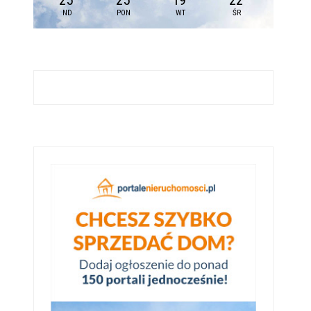
25
25
19
22
ND
PON
WT
ŚR