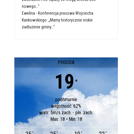
nowego…”
Ewelina
-
Konferencja prasowa Wojciecha
Kankowskiego: „Mamy historycznie niskie
zadłużenie gminy…”
POGODA
19
°
pochmurnie
wilgotność: 62%
wiatr: 5m/s zach. - płn. zach.
Max: 18 • Min: 18
°
°
°
°