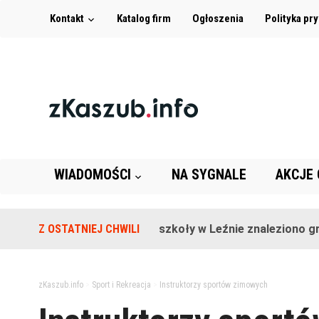
Kontakt
Katalog firm
Ogłoszenia
Polityka pr
WIADOMOŚCI
NA SYGNALE
AKCJE
Z OSTATNIEJ CHWILI
Na terenie szkoły w Leźnie znaleziono grana
zKaszub.info
>
Sport i Rekreacja
>
Instruktorzy sportów zimowych