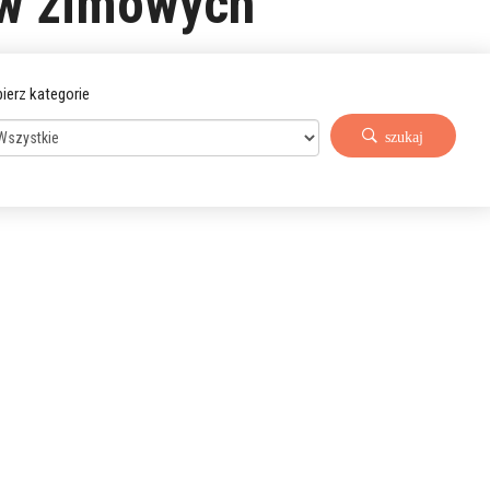
ów zimowych
ierz kategorie
szukaj