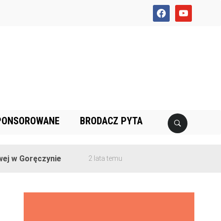
facebook
youtube
PONSOROWANE
BRODACZ PYTA
w Goręczynie
2 lata temu