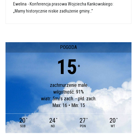
Ewelina
-
Konferencja prasowa Wojciecha Kankowskiego:
„Mamy historycznie niskie zadłużenie gminy…”
POGODA
15
°
zachmurzenie małe
wilgotność: 91%
wiatr: 5m/s zach. - płd. zach.
Max: 16 • Min: 15
20
24
27
20
°
°
°
°
SOB
ND
PON
WT