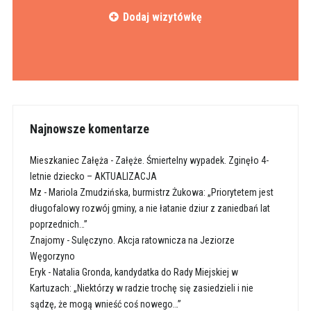
Dodaj wizytówkę
Najnowsze komentarze
Mieszkaniec Załęża
-
Załęże. Śmiertelny wypadek. Zginęło 4-
letnie dziecko – AKTUALIZACJA
Mz
-
Mariola Zmudzińska, burmistrz Żukowa: „Priorytetem jest
długofalowy rozwój gminy, a nie łatanie dziur z zaniedbań lat
poprzednich…”
Znajomy
-
Sulęczyno. Akcja ratownicza na Jeziorze
Węgorzyno
Eryk
-
Natalia Gronda, kandydatka do Rady Miejskiej w
Kartuzach: „Niektórzy w radzie trochę się zasiedzieli i nie
sądzę, że mogą wnieść coś nowego…”