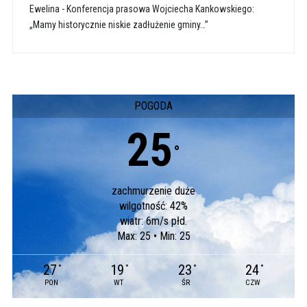
Ewelina
-
Konferencja prasowa Wojciecha Kankowskiego:
„Mamy historycznie niskie zadłużenie gminy…”
POGODA
25
°
zachmurzenie duże
wilgotność: 42%
wiatr: 6m/s płd.
Max: 25 • Min: 25
27
19
23
24
°
°
°
°
PON
WT
ŚR
CZW