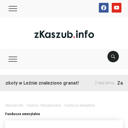
facebook
youtube
szkoły w Leźnie znaleziono granat!
Zakońc
2 lata temu
zKaszub.info
>
Finanse i Ubezpieczenia
>
Fundusze emerytalne
Fundusze emerytalne