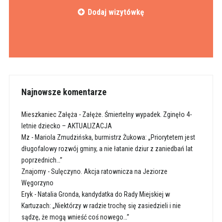
Dodaj wizytówkę
Najnowsze komentarze
Mieszkaniec Załęża
-
Załęże. Śmiertelny wypadek. Zginęło 4-
letnie dziecko – AKTUALIZACJA
Mz
-
Mariola Zmudzińska, burmistrz Żukowa: „Priorytetem jest
długofalowy rozwój gminy, a nie łatanie dziur z zaniedbań lat
poprzednich…”
Znajomy
-
Sulęczyno. Akcja ratownicza na Jeziorze
Węgorzyno
Eryk
-
Natalia Gronda, kandydatka do Rady Miejskiej w
Kartuzach: „Niektórzy w radzie trochę się zasiedzieli i nie
sądzę, że mogą wnieść coś nowego…”