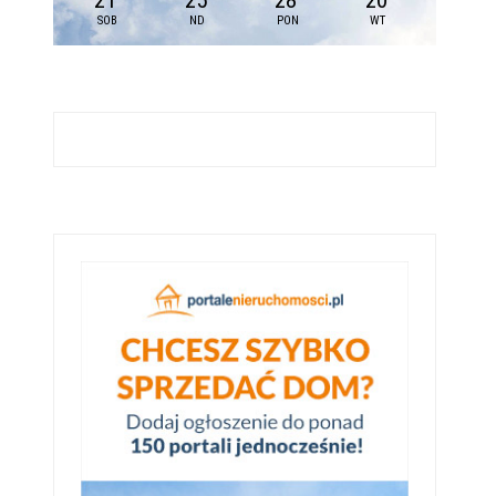
21
25
28
20
SOB
ND
PON
WT