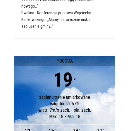
nowego…”
Ewelina
-
Konferencja prasowa Wojciecha
Kankowskiego: „Mamy historycznie niskie
zadłużenie gminy…”
POGODA
19
°
zachmurzenie umiarkowane
wilgotność: 67%
wiatr: 7m/s zach. - płn. zach.
Max: 18 • Min: 18
°
°
°
°