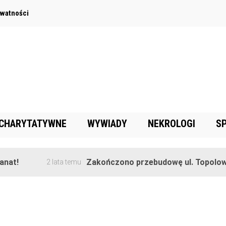
ywatności
 CHARYTATYWNE
WYWIADY
NEKROLOGI
S
!
Zakończono przebudowę ul. Topolowej w
2 lata temu