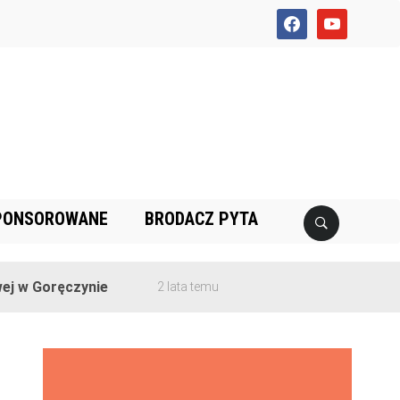
facebook
youtube
PONSOROWANE
BRODACZ PYTA
 Goręczynie
2 lata temu