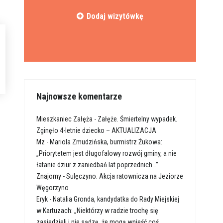
Dodaj wizytówkę
Najnowsze komentarze
Mieszkaniec Załęża
-
Załęże. Śmiertelny wypadek.
Zginęło 4-letnie dziecko – AKTUALIZACJA
Mz
-
Mariola Zmudzińska, burmistrz Żukowa:
„Priorytetem jest długofalowy rozwój gminy, a nie
łatanie dziur z zaniedbań lat poprzednich…”
Znajomy
-
Sulęczyno. Akcja ratownicza na Jeziorze
Węgorzyno
Eryk
-
Natalia Gronda, kandydatka do Rady Miejskiej
w Kartuzach: „Niektórzy w radzie trochę się
zasiedzieli i nie sądzę, że mogą wnieść coś