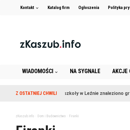
Kontakt
Katalog firm
Ogłoszenia
Polityka pr
WIADOMOŚCI
NA SYGNALE
AKCJE
Z OSTATNIEJ CHWILI
Na terenie szkoły w Leźnie znaleziono granat
zKaszub.info
>
Dom i Budownictwo
>
Firanki