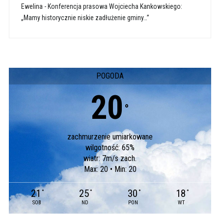
Ewelina
-
Konferencja prasowa Wojciecha Kankowskiego:
„Mamy historycznie niskie zadłużenie gminy…”
POGODA
20
°
zachmurzenie umiarkowane
wilgotność: 65%
wiatr: 7m/s zach.
Max: 20 • Min: 20
21
25
30
18
°
°
°
°
SOB
ND
PON
WT