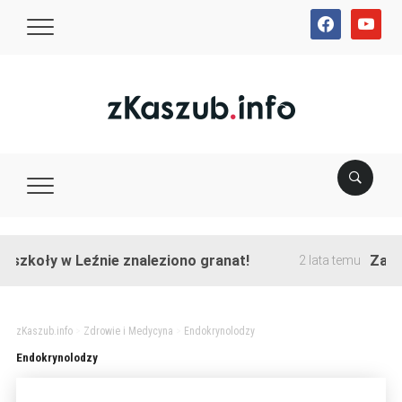
facebook
youtube
szkoły w Leźnie znaleziono granat!
Zakońc
2 lata temu
zKaszub.info
>
Zdrowie i Medycyna
>
Endokrynolodzy
Endokrynolodzy