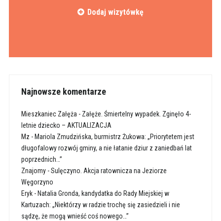
Dodaj wizytówkę
Najnowsze komentarze
Mieszkaniec Załęża
-
Załęże. Śmiertelny wypadek. Zginęło 4-
letnie dziecko – AKTUALIZACJA
Mz
-
Mariola Zmudzińska, burmistrz Żukowa: „Priorytetem jest
długofalowy rozwój gminy, a nie łatanie dziur z zaniedbań lat
poprzednich…”
Znajomy
-
Sulęczyno. Akcja ratownicza na Jeziorze
Węgorzyno
Eryk
-
Natalia Gronda, kandydatka do Rady Miejskiej w
Kartuzach: „Niektórzy w radzie trochę się zasiedzieli i nie
sądzę, że mogą wnieść coś nowego…”