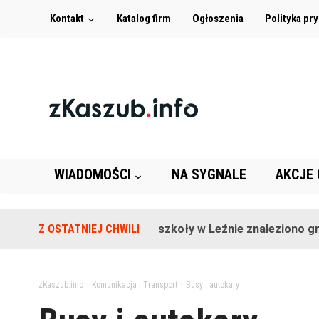
Kontakt
Katalog firm
Ogłoszenia
Polityka pr
WIADOMOŚCI
NA SYGNALE
AKCJE
Z OSTATNIEJ CHWILI
Na terenie szkoły w Leźnie znaleziono granat
zKaszub.info
>
Komunikacja i Transport
>
Busy i autokary