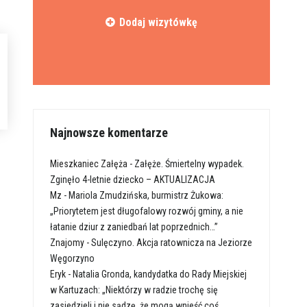
Dodaj wizytówkę
Najnowsze komentarze
Mieszkaniec Załęża
-
Załęże. Śmiertelny wypadek.
Zginęło 4-letnie dziecko – AKTUALIZACJA
Mz
-
Mariola Zmudzińska, burmistrz Żukowa:
„Priorytetem jest długofalowy rozwój gminy, a nie
łatanie dziur z zaniedbań lat poprzednich…”
Znajomy
-
Sulęczyno. Akcja ratownicza na Jeziorze
Węgorzyno
Eryk
-
Natalia Gronda, kandydatka do Rady Miejskiej
w Kartuzach: „Niektórzy w radzie trochę się
zasiedzieli i nie sądzę, że mogą wnieść coś