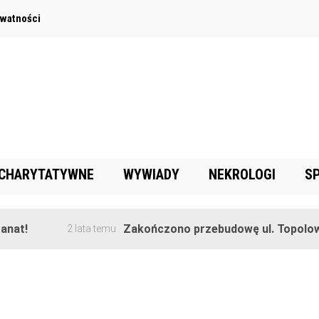
ywatności
 CHARYTATYWNE
WYWIADY
NEKROLOGI
S
!
Zakończono przebudowę ul. Topolowej w
2 lata temu