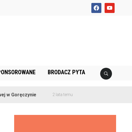
facebook
youtube
PONSOROWANE
BRODACZ PYTA
 Goręczynie
2 lata temu