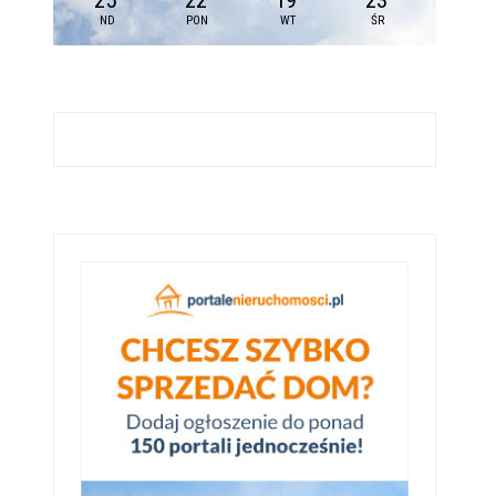
25
22
19
23
ND
PON
WT
ŚR