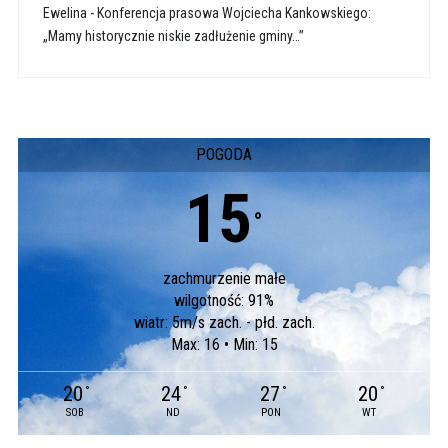
Ewelina
-
Konferencja prasowa Wojciecha Kankowskiego:
„Mamy historycznie niskie zadłużenie gminy…”
POGODA
15
°
zachmurzenie małe
wilgotność: 91%
wiatr: 5m/s zach. - płd. zach.
Max: 16 • Min: 15
20
24
27
20
°
°
°
°
SOB
ND
PON
WT