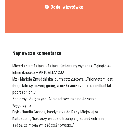
Dodaj wizytówkę
Najnowsze komentarze
Mieszkaniec Załęża
-
Załęże. Śmiertelny wypadek. Zginęło 4-
letnie dziecko – AKTUALIZACJA
Mz
-
Mariola Zmudzińska, burmistrz Żukowa: „Priorytetem jest
długofalowy rozwój gminy, a nie łatanie dziur z zaniedbań lat
poprzednich…”
Znajomy
-
Sulęczyno. Akcja ratownicza na Jeziorze
Węgorzyno
Eryk
-
Natalia Gronda, kandydatka do Rady Miejskiej w
Kartuzach: „Niektórzy w radzie trochę się zasiedzieli i nie
sądzę, że mogą wnieść coś nowego…”