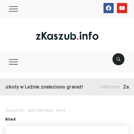
facebook
youtube
szkoły w Leźnie znaleziono granat!
Zakońc
2 lata temu
zKaszub.info
>
Sport i Rekreacja
>
Bilard
Bilard