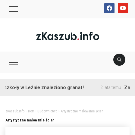
facebook
youtube
 szkoły w Leźnie znaleziono granat!
Zakońc
2 lata temu
zKaszub.info
>
Dom i Budownictwo
>
Artystyczne malowanie ścian
Artystyczne malowanie ścian