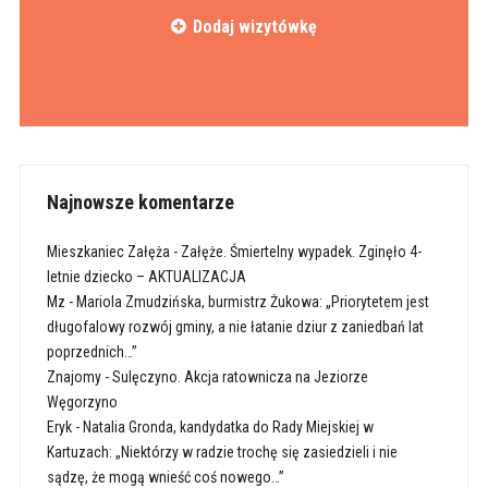
Dodaj wizytówkę
Najnowsze komentarze
Mieszkaniec Załęża
-
Załęże. Śmiertelny wypadek. Zginęło 4-
letnie dziecko – AKTUALIZACJA
Mz
-
Mariola Zmudzińska, burmistrz Żukowa: „Priorytetem jest
długofalowy rozwój gminy, a nie łatanie dziur z zaniedbań lat
poprzednich…”
Znajomy
-
Sulęczyno. Akcja ratownicza na Jeziorze
Węgorzyno
Eryk
-
Natalia Gronda, kandydatka do Rady Miejskiej w
Kartuzach: „Niektórzy w radzie trochę się zasiedzieli i nie
sądzę, że mogą wnieść coś nowego…”