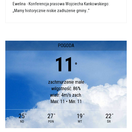
Ewelina
-
Konferencja prasowa Wojciecha Kankowskiego:
„Mamy historycznie niskie zadłużenie gminy…”
POGODA
11
°
zachmurzenie małe
wilgotność: 86%
wiatr: 4m/s zach.
Max: 11 • Min: 11
25
27
19
22
°
°
°
°
ND
PON
WT
ŚR