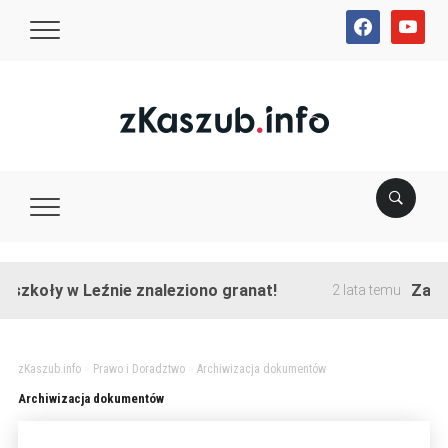
facebook
youtube
szkoły w Leźnie znaleziono granat!
Zakońc
2 lata temu
zKaszub.info
>
Prawo i Doradztwo
>
Archiwizacja dokumentów
Archiwizacja dokumentów