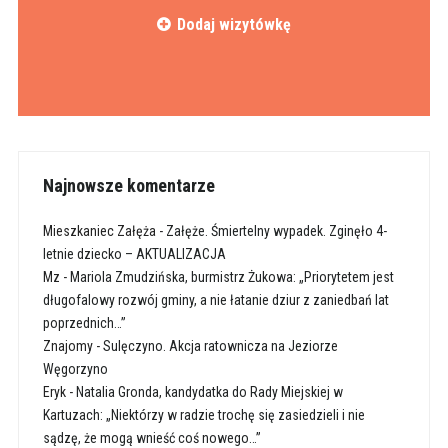
Dodaj wizytówkę
Najnowsze komentarze
Mieszkaniec Załęża
-
Załęże. Śmiertelny wypadek. Zginęło 4-
letnie dziecko – AKTUALIZACJA
Mz
-
Mariola Zmudzińska, burmistrz Żukowa: „Priorytetem jest
długofalowy rozwój gminy, a nie łatanie dziur z zaniedbań lat
poprzednich…”
Znajomy
-
Sulęczyno. Akcja ratownicza na Jeziorze
Węgorzyno
Eryk
-
Natalia Gronda, kandydatka do Rady Miejskiej w
Kartuzach: „Niektórzy w radzie trochę się zasiedzieli i nie
sądzę, że mogą wnieść coś nowego…”