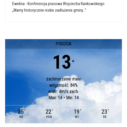
Ewelina
-
Konferencja prasowa Wojciecha Kankowskiego:
„Mamy historycznie niskie zadłużenie gminy…”
POGODA
13
°
zachmurzenie małe
wilgotność: 84%
wiatr: 4m/s zach.
Max: 14 • Min: 14
25
22
19
23
°
°
°
°
ND
PON
WT
ŚR