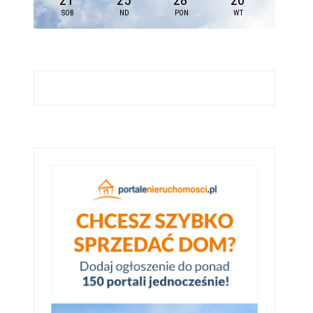
21
25
28
20
SOB
ND
PON
WT