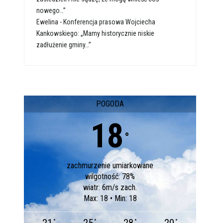
nowego…”
Ewelina
-
Konferencja prasowa Wojciecha
Kankowskiego: „Mamy historycznie niskie
zadłużenie gminy…”
POGODA
18
°
zachmurzenie umiarkowane
wilgotność: 78%
wiatr: 6m/s zach.
Max: 18 • Min: 18
°
°
°
°