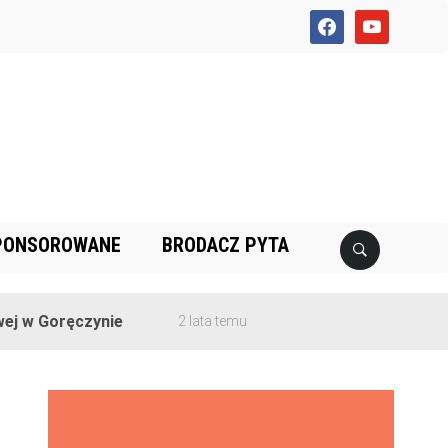
facebook
youtube
PONSOROWANE
BRODACZ PYTA
 Goręczynie
2 lata temu