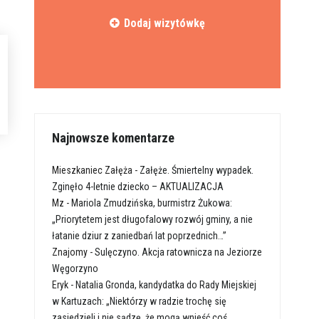
Dodaj wizytówkę
Najnowsze komentarze
Mieszkaniec Załęża
-
Załęże. Śmiertelny wypadek.
Zginęło 4-letnie dziecko – AKTUALIZACJA
Mz
-
Mariola Zmudzińska, burmistrz Żukowa:
„Priorytetem jest długofalowy rozwój gminy, a nie
łatanie dziur z zaniedbań lat poprzednich…”
Znajomy
-
Sulęczyno. Akcja ratownicza na Jeziorze
Węgorzyno
Eryk
-
Natalia Gronda, kandydatka do Rady Miejskiej
w Kartuzach: „Niektórzy w radzie trochę się
zasiedzieli i nie sądzę, że mogą wnieść coś