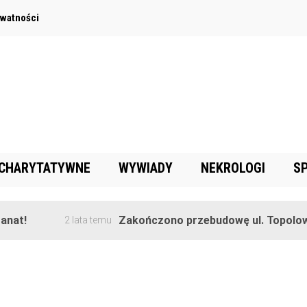
ywatności
 CHARYTATYWNE
WYWIADY
NEKROLOGI
S
!
Zakończono przebudowę ul. Topolowej w
2 lata temu