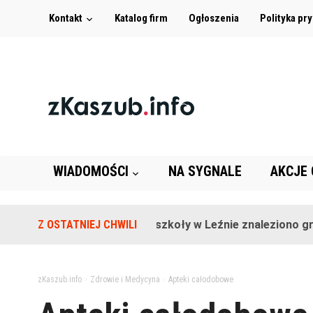
Kontakt
Katalog firm
Ogłoszenia
Polityka pr
WIADOMOŚCI
NA SYGNALE
AKCJE
Z OSTATNIEJ CHWILI
Na terenie szkoły w Leźnie znaleziono granat
zKaszub.info
>
Zdrowie i Medycyna
>
Apteki całodobowe