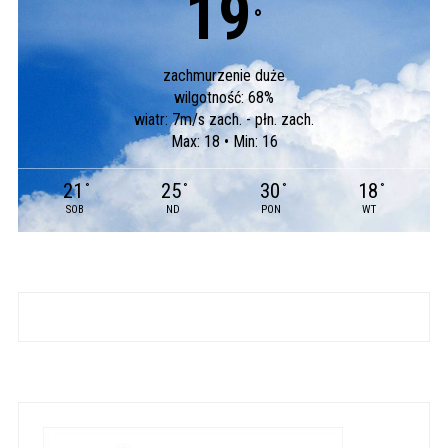
19
°
zachmurzenie duże
wilgotność: 68%
wiatr: 7m/s zach. - płn. zach.
Max: 18 • Min: 16
21
25
30
18
°
°
°
°
SOB
ND
PON
WT