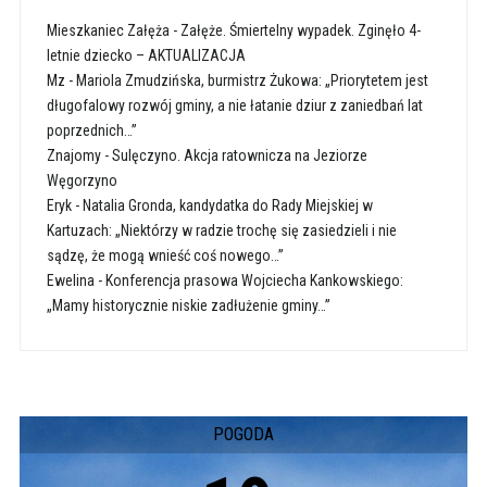
Mieszkaniec Załęża
-
Załęże. Śmiertelny wypadek. Zginęło 4-
letnie dziecko – AKTUALIZACJA
Mz
-
Mariola Zmudzińska, burmistrz Żukowa: „Priorytetem jest
długofalowy rozwój gminy, a nie łatanie dziur z zaniedbań lat
poprzednich…”
Znajomy
-
Sulęczyno. Akcja ratownicza na Jeziorze
Węgorzyno
Eryk
-
Natalia Gronda, kandydatka do Rady Miejskiej w
Kartuzach: „Niektórzy w radzie trochę się zasiedzieli i nie
sądzę, że mogą wnieść coś nowego…”
Ewelina
-
Konferencja prasowa Wojciecha Kankowskiego:
„Mamy historycznie niskie zadłużenie gminy…”
POGODA