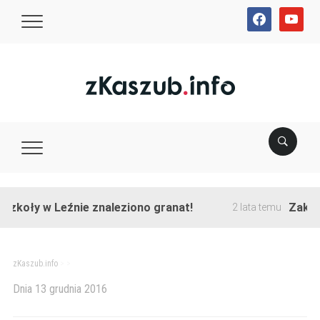
facebook
youtube
zkoły w Leźnie znaleziono granat!
Zakończ
2 lata temu
zKaszub.info
> >
Dnia
13 grudnia 2016