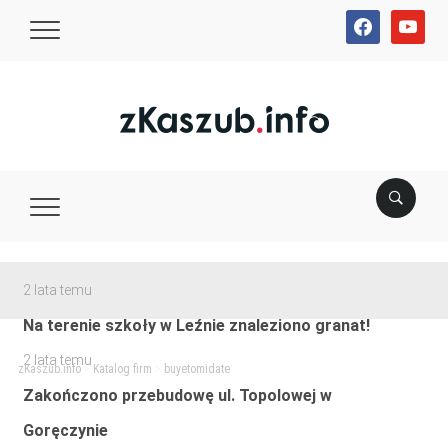
facebook
youtube
2 lata temu
Na terenie szkoły w Leźnie znaleziono granat!
2 lata temu
zKaszub.info
>
Katalog firm
>
buyetomidate
Zakończono przebudowę ul. Topolowej w
Goręczynie