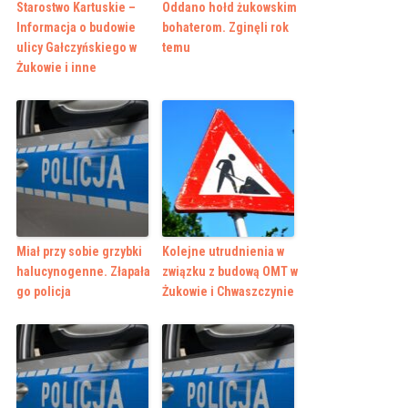
Starostwo Kartuskie –
Oddano hołd żukowskim
Informacja o budowie
bohaterom. Zginęli rok
ulicy Gałczyńskiego w
temu
Żukowie i inne
Miał przy sobie grzybki
Kolejne utrudnienia w
halucynogenne. Złapała
związku z budową OMT w
go policja
Żukowie i Chwaszczynie