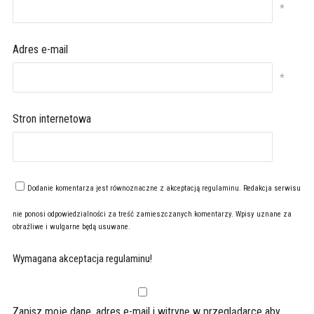
*
Adres e-mail
*
Stron internetowa
Dodanie komentarza jest równoznaczne z akceptacją
regulaminu
. Redakcja serwisu
nie ponosi odpowiedzialności za treść zamieszczanych komentarzy. Wpisy uznane za
obraźliwe i wulgarne będą usuwane.
Wymagana akceptacja regulaminu!
Zapisz moje dane, adres e-mail i witrynę w przeglądarce aby