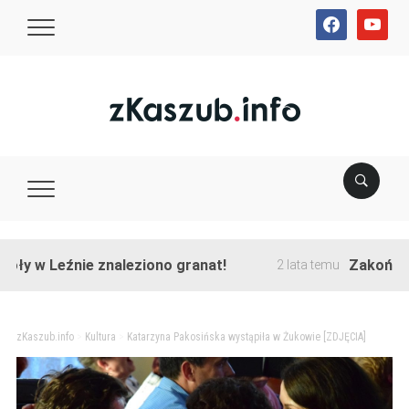
facebook
youtube
 Leźnie znaleziono granat!
Zakończono prz
2 lata temu
zKaszub.info
>
Kultura
>
Katarzyna Pakosińska wystąpiła w Żukowie [ZDJĘCIA]