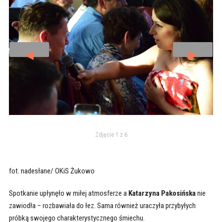
◄
►
Zdjęcie 1 z 6
fot. nadesłane/ OKiS Żukowo
Spotkanie upłynęło w miłej atmosferze a
Katarzyna Pakosińska
nie
zawiodła – rozbawiała do łez. Sama również uraczyła przybyłych
próbką swojego charakterystycznego śmiechu.