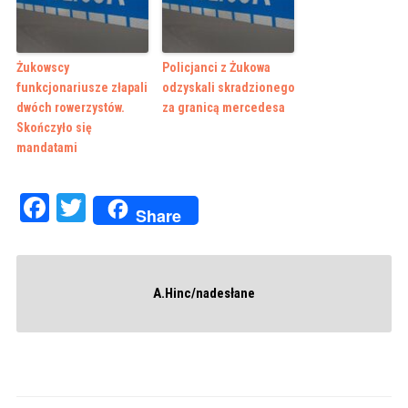
Żukowscy
Policjanci z Żukowa
funkcjonariusze złapali
odzyskali skradzionego
dwóch rowerzystów.
za granicą mercedesa
Skończyło się
mandatami
Facebook
Twitter
Share
A.Hinc/nadesłane