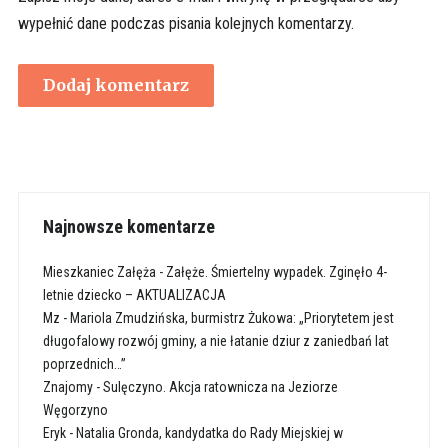
wypełnić dane podczas pisania kolejnych komentarzy.
Najnowsze komentarze
Mieszkaniec Załęża
-
Załęże. Śmiertelny wypadek. Zginęło 4-
letnie dziecko – AKTUALIZACJA
Mz
-
Mariola Zmudzińska, burmistrz Żukowa: „Priorytetem jest
długofalowy rozwój gminy, a nie łatanie dziur z zaniedbań lat
poprzednich…”
Znajomy
-
Sulęczyno. Akcja ratownicza na Jeziorze
Węgorzyno
Eryk
-
Natalia Gronda, kandydatka do Rady Miejskiej w